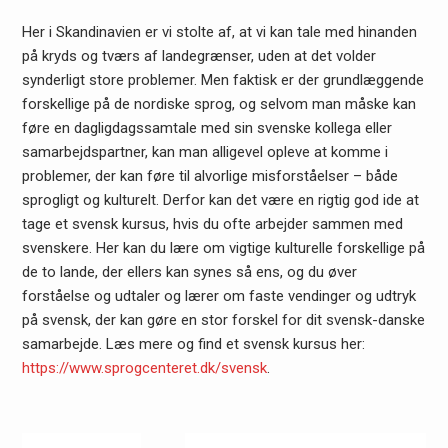
Her i Skandinavien er vi stolte af, at vi kan tale med hinanden
på kryds og tværs af landegrænser, uden at det volder
synderligt store problemer. Men faktisk er der grundlæggende
forskellige på de nordiske sprog, og selvom man måske kan
føre en dagligdagssamtale med sin svenske kollega eller
samarbejdspartner, kan man alligevel opleve at komme i
problemer, der kan føre til alvorlige misforståelser – både
sprogligt og kulturelt. Derfor kan det være en rigtig god ide at
tage et svensk kursus, hvis du ofte arbejder sammen med
svenskere. Her kan du lære om vigtige kulturelle forskellige på
de to lande, der ellers kan synes så ens, og du øver
forståelse og udtaler og lærer om faste vendinger og udtryk
på svensk, der kan gøre en stor forskel for dit svensk-danske
samarbejde. Læs mere og find et svensk kursus her:
https://www.sprogcenteret.dk/svensk
.
Indlægsnavigation