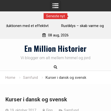
Seneste nyt
Rustiklys – skab varme og hygge i dit hjem med naturligt
lys
08 aug, 2026
Skip
En Million Historier
to
content
Vi blogger om alt mellem himmel og jord
Home
Samfund
Kurser i dansk og svensk
Kurser i dansk og svensk
19. oktober 2017
Finn
Samfund