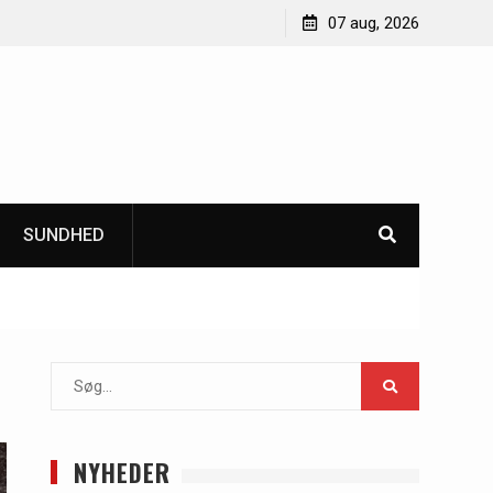
ter
Sådan forbedrer CO2 monitoring indeklima og
07 aug, 2026
bæredygtighed i bygninger
SUNDHED
Search
for:
NYHEDER