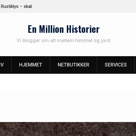
jem med
Find det rette malerfirma i Vejle til dine malerprojek
En Million Historier
Vi blogger om alt mellem himmel og jord
RV
HJEMMET
NETBUTIKKER
SERVICES