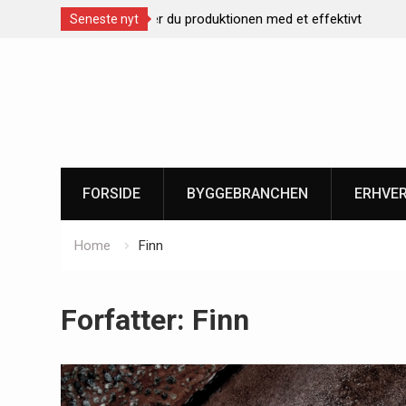
nen med et effektivt
Rustiklys – skab varme og hygge i dit h
Seneste nyt
naturligt lys
Skip
to
content
FORSIDE
BYGGEBRANCHEN
ERHVE
Home
Finn
Forfatter:
Finn