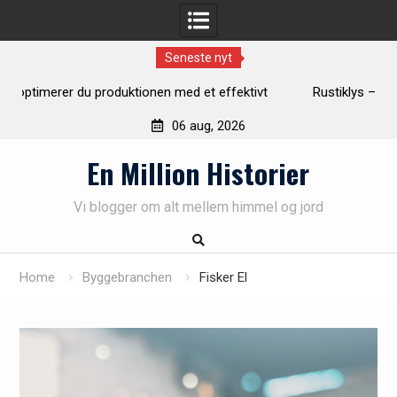
Seneste nyt
Rustiklys – skab varme og hygge i dit hjem med naturligt
lys
06 aug, 2026
Skip
En Million Historier
to
content
Vi blogger om alt mellem himmel og jord
Home
Byggebranchen
Fisker El