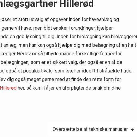
nlægsgartner Hillerød
løser et stort udvalg af opgaver inden for haveanlæg og
 gerne vil have, men blot ønsker forandringer, hjælper
nde en god løsning til dig. Inden for brolægning kan brolæggere
it anlæg, men han kan også hjælpe dig med belægning af en helt
rolægger Herlev også tilbyde mange forskellige former for
lægningen, som er et sikkert valg, der også er en af de
g også et populært valg, som især er ideel til stråtækte huse,
lev dig også meget gerne med at finde den rette form for
Hillerød
her, så kan I få jer en uforpligtende snak om dine
Oversættelse af tekniske manualer