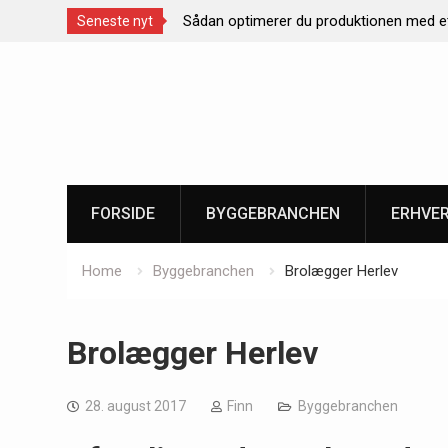
optimerer du produktionen med et effektivt
Rustiklys – skab
Seneste nyt
eringsanlæg
naturligt lys
Skip
to
content
FORSIDE
BYGGEBRANCHEN
ERHVE
Home
Byggebranchen
Brolægger Herlev
Brolægger Herlev
28. august 2017
Finn
Byggebranchen