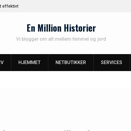
 varme og hygge i dit hjem med
Find det rette malerfirma i V
En Million Historier
Vi blogger om alt mellem himmel og jord
RV
HJEMMET
NETBUTIKKER
SERVICES