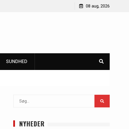
ejle til dine malerprojekter
Sådan forbedrer CO2 monitoring inde
08 aug, 2026
bæredygtighed i bygninger
SUNDHED
Search
for:
NYHEDER