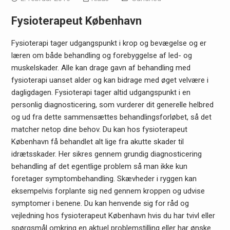
Fysioterapeut København
Fysioterapi tager udgangspunkt i krop og bevægelse og er
læren om både behandling og forebyggelse af led- og
muskelskader. Alle kan drage gavn af behandling med
fysioterapi uanset alder og kan bidrage med øget velvære i
dagligdagen. Fysioterapi tager altid udgangspunkt i en
personlig diagnosticering, som vurderer dit generelle helbred
og ud fra dette sammensættes behandlingsforløbet, så det
matcher netop dine behov. Du kan hos fysioterapeut
København få behandlet alt lige fra akutte skader til
idrætsskader. Her sikres gennem grundig diagnosticering
behandling af det egentlige problem så man ikke kun
foretager symptombehandling. Skævheder i ryggen kan
eksempelvis forplante sig ned gennem kroppen og udvise
symptomer i benene. Du kan henvende sig for råd og
vejledning hos fysioterapeut København hvis du har tvivl eller
spørgsmål omkring en aktuel problemstilling eller har ønske