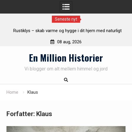
Seneste nyt
g hygge i dit hjem med naturligt
Find det rette malerfirma i Vejle
lys
08 aug, 2026
Skip
En Million Historier
to
content
Vi blogger om alt mellem himmel og jord
Home
Klaus
Forfatter:
Klaus