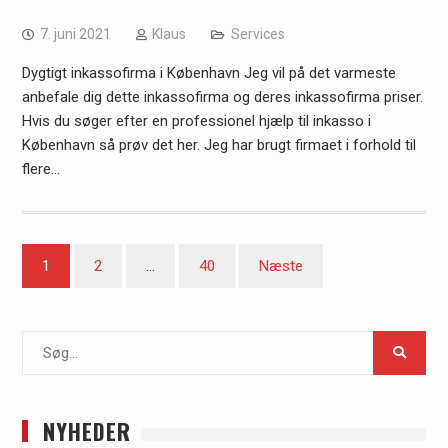
7. juni 2021
Klaus
Services
Dygtigt inkassofirma i København Jeg vil på det varmeste
anbefale dig dette inkassofirma og deres inkassofirma priser.
Hvis du søger efter en professionel hjælp til inkasso i
København så prøv det her. Jeg har brugt firmaet i forhold til
flere…
Navigation
1
2
…
40
Næste
til
indlæg
Search
for:
NYHEDER