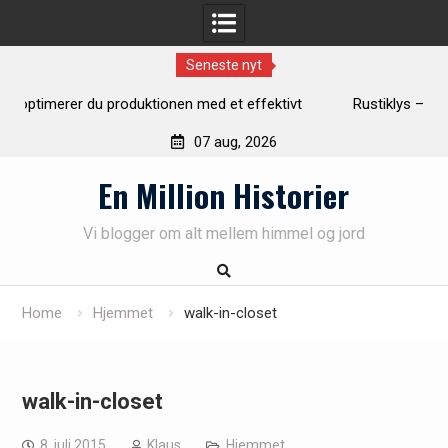
Seneste nyt
tivt
Rustiklys – skab varme og hygge i dit hjem med naturligt
lys
07 aug, 2026
Skip
En Million Historier
to
content
Vi blogger om alt mellem himmel og jord
Home
Hjemmet
walk-in-closet
walk-in-closet
8. juli 2015
Klaus
Hjemmet