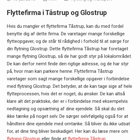
Flyttefirma i Tåstrup og Glostrup
Hvis du mangler et flyttefirma Tåstrup, kan du med fordel
benytte dig af dette firma. De varetager mange forskellige
flytteopgaver, og de står til rådighed i forhold til at sørge for
din flytning Glostrup. Dette flyttefirma Tåstrup har foretaget
mange flytning Glostrup, så de har godt styr på lokalområdet.
De kan derfor nemt finde den rigtige adresse, og de har styr
på, hvor man kan parkere henne. Flyttefirma Tåstrup
varetager som sagt mange forskellige opgaver i forbindelse
med flytning Glostrup. Det betyder, at de kan tage sige af hele
flytteprocessen, hvis det er noget, du ønsker. De kan altså
klare alt det praktiske, der er i forbindelse med eksempelvis
nedtagning og opsætning af dine ejendele. Så skal du slet
ikke tænke på noget selv. De sørger selvfølgelig også for at
håndtere dine ejendele med omtanke. Så bliver du ikke udsat
for, at dine ting bliver beskadiget. Her kan du læse mere om
flytning Glostrup
eller finde et
flyttefirma Tåstrup
.