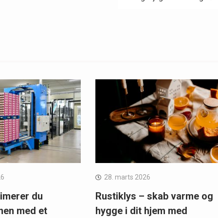
26
28. marts 2026
imerer du
Rustiklys – skab varme og
nen med et
hygge i dit hjem med