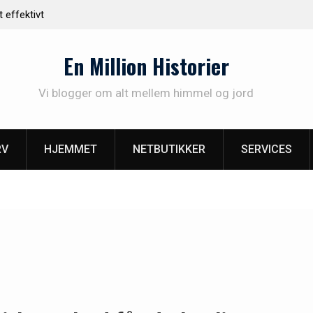
Rustiklys – skab varme og hygge i dit hjem med
Find det
naturligt lys
En Million Historier
Vi blogger om alt mellem himmel og jord
RV
HJEMMET
NETBUTIKKER
SERVICES