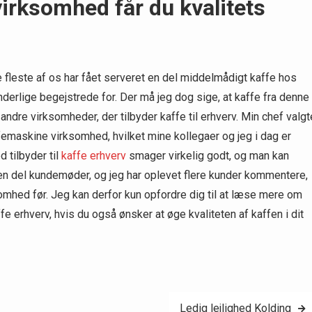
rksomhed får du kvalitets
e fleste af os har fået serveret en del middelmådigt kaffe hos
erlige begejstrede for. Der må jeg dog sige, at kaffe fra denne
e andre virksomheder, der tilbyder kaffe til erhverv. Min chef valgt
ffemaskine virksomhed, hvilket mine kollegaer og jeg i dag er
 tilbyder til
kaffe erhverv
smager virkelig godt, og man kan
r en del kundemøder, og jeg har oplevet flere kunder kommentere,
omhed før. Jeg kan derfor kun opfordre dig til at læse mere om
 erhverv, hvis du også ønsker at øge kvaliteten af kaffen i dit
Ledig lejlighed Kolding