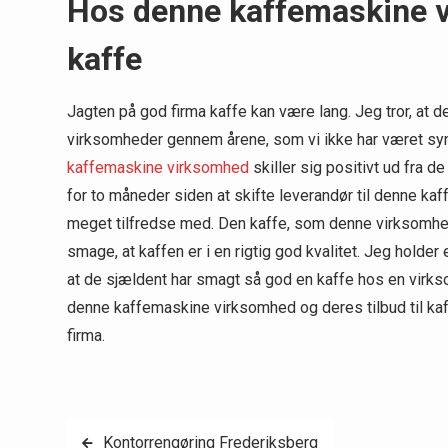
Hos denne kaffemaskine vi
kaffe
Jagten på god firma kaffe kan være lang. Jeg tror, at d
virksomheder gennem årene, som vi ikke har været synd
kaffemaskine virksomhed
skiller sig positivt ud fra d
for to måneder siden at skifte leverandør til denne ka
meget tilfredse med. Den kaffe, som denne virksomhed
smage, at kaffen er i en rigtig god kvalitet. Jeg holde
at de sjældent har smagt så god en kaffe hos en virks
denne kaffemaskine virksomhed og deres tilbud til kaffe
firma.
Indlægsnavigation
Kontorrengøring Frederiksberg