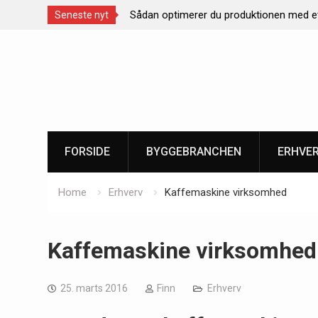
g
Sådan optimerer du produktionen med et effektivt
Seneste nyt
palleteringsanlæg
Skip
to
content
FORSIDE
BYGGEBRANCHEN
ERHVE
Home
Erhverv
Kaffemaskine virksomhed
Kaffemaskine virksomhed
25. marts 2016
Finn
Erhverv