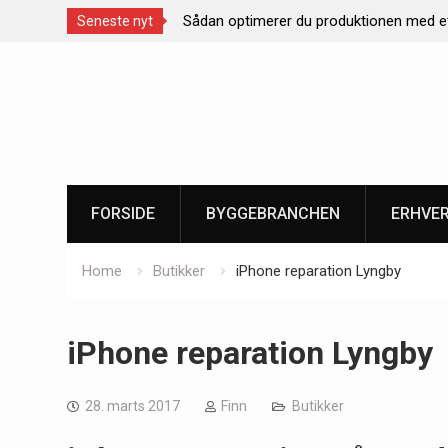
optimerer du produktionen med et effektivt
Rustiklys – skab
Seneste nyt
eringsanlæg
naturligt lys
Skip
to
content
FORSIDE
BYGGEBRANCHEN
ERHVE
Home
Butikker
iPhone reparation Lyngby
iPhone reparation Lyngby
28. marts 2017
Finn
Butikker