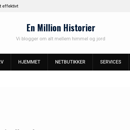
 varme og hygge i dit hjem med
Find det rette malerfirma i V
En Million Historier
Vi blogger om alt mellem himmel og jord
RV
HJEMMET
NETBUTIKKER
SERVICES