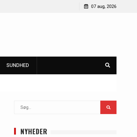
ejle til dine malerprojekter
Sådan forbedrer CO2 monitoring inde
07 aug, 2026
bæredygtighed i bygninger
SUNDHED
Search
for:
NYHEDER