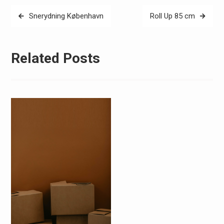
Indlægsnavigation
Snerydning København
Roll Up 85 cm
Related Posts