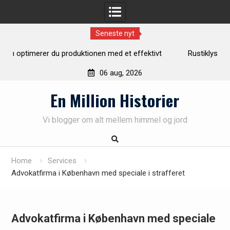
Seneste nyt
ektivt
Rustiklys – skab varme og hygge i dit hjem med naturli
lys
06 aug, 2026
Skip
En Million Historier
to
content
Vi blogger om alt mellem himmel og jord
Home
Services
Advokatfirma i København med speciale i strafferet
Advokatfirma i København med speciale