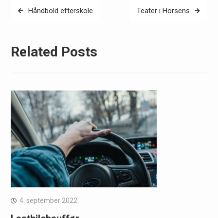
Indlægsnavigation
Håndbold efterskole
Teater i Horsens
Related Posts
4. september 2022