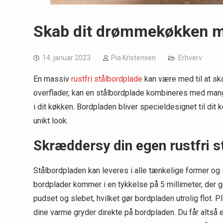
Skab dit drømmekøkken me
14. januar 2023
Pia Kristensen
Erhverv
En massiv
rustfri stålbordplade
kan være med til at sk
overflader, kan en stålbordplade kombineres med mange
i dit køkken. Bordpladen bliver specieldesignet til dit
unikt look.
Skræddersy din egen rustfri s
Stålbordpladen kan leveres i alle tænkelige former og s
bordplader kommer i en tykkelse på 5 millimeter, der gø
pudset og slebet, hvilket gør bordpladen utrolig flot. 
dine varme gryder direkte på bordpladen. Du får altså en