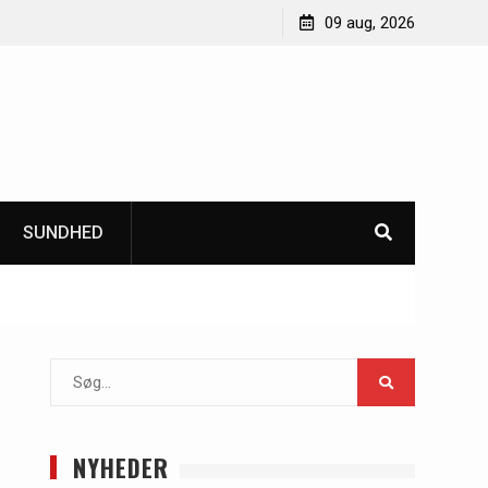
ter
Sådan forbedrer CO2 monitoring indeklima og
09 aug, 2026
bæredygtighed i bygninger
SUNDHED
Search
for:
NYHEDER