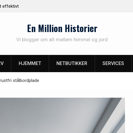
jem med
Find det rette malerfirma i Vejle til dine malerprojek
En Million Historier
Vi blogger om alt mellem himmel og jord
RV
HJEMMET
NETBUTIKKER
SERVICES
stfri stålbordplade