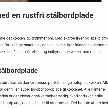
d en rustfri stålbordplade
abe det køkken, du drømmer om. Med skarpe linjer og spejlblank
 forskellige materialer, der kan skabe iøjnefaldende kontraster
 køkken, så du opnår et flot og indbydende køkken med et helt
tålbordplade
tørrelser, så den kan passe perfekt til lige netop dit køkken. All
r den til en super holdbar bordplade til køkkenet. Alle kanter er
Pladen er derudover også varmebestandig, hvorfor du kan stille
 bordplade, der kan holde til stort set alt. Det bedste af det hel