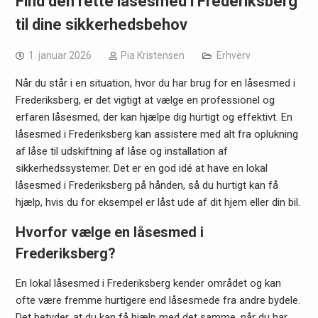
Find den rette låsesmed i Frederiksberg
til dine sikkerhedsbehov
1. januar 2026
Pia Kristensen
Erhverv
Når du står i en situation, hvor du har brug for en låsesmed i
Frederiksberg, er det vigtigt at vælge en professionel og
erfaren låsesmed, der kan hjælpe dig hurtigt og effektivt. En
låsesmed i Frederiksberg kan assistere med alt fra oplukning
af låse til udskiftning af låse og installation af
sikkerhedssystemer. Det er en god idé at have en lokal
låsesmed i Frederiksberg på hånden, så du hurtigt kan få
hjælp, hvis du for eksempel er låst ude af dit hjem eller din bil.
Hvorfor vælge en låsesmed i
Frederiksberg?
En lokal låsesmed i Frederiksberg kender området og kan
ofte være fremme hurtigere end låsesmede fra andre bydele.
Det betyder, at du kan få hjælp med det samme, når du har