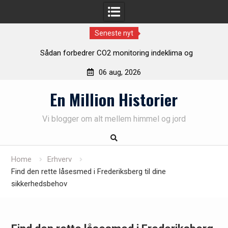
Seneste nyt
Sådan forbedrer CO2 monitoring indeklima og
bæredygtighed i bygninger
06 aug, 2026
Sådan optimerer du produktionen med et effektivt
Skip
palleteringsanlæg
En Million Historier
to
Rustiklys – skab varme og hygge i dit hjem med naturligt
content
lys
Vi blogger om alt mellem himmel og jord
Find det rette malerfirma i Vejle til dine malerprojekter
Home
Erhverv
Find den rette låsesmed i Frederiksberg til dine
sikkerhedsbehov